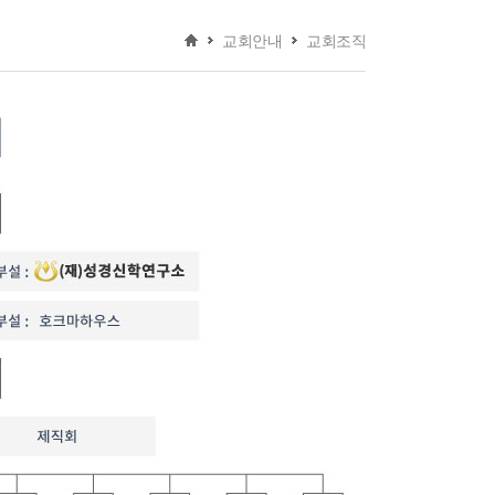
교회안내
교회조직
홈