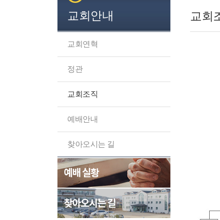
교회안내
교회
교회연혁
정관
교회조직
예배안내
찾아오시는 길