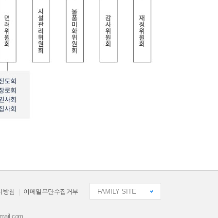
리방침
이메일무단수집거부
ail.com