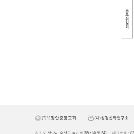
경기도 성남시 수정구 설개로 38(시흥동 64)
대표번호 : 031-