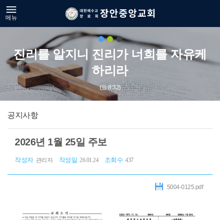
메뉴
진리를 알지니 진리가 너희를 자유케
하리라
(요 8:32)
공지사항
2026년 1월 25일 주보
작성자
작성일
조회수
관리자
26.01.24
437
5004-0125.pdf