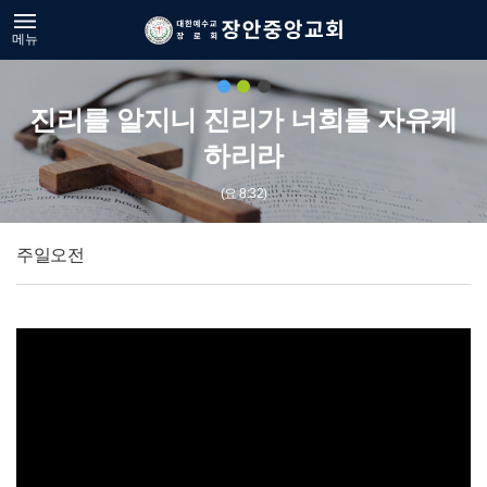
메뉴
진리를 알지니 진리가 너희를 자유케
하리라
(요 8:32)
주일오전