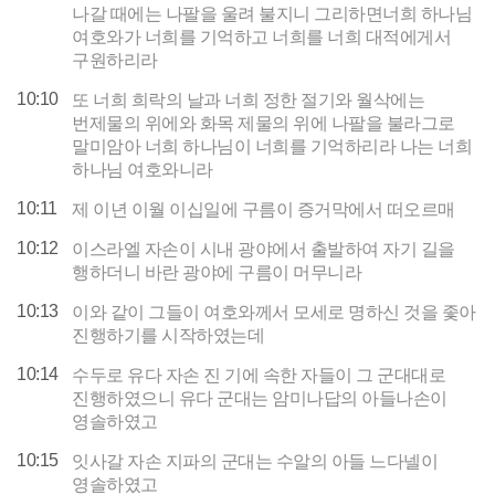
나갈 때에는 나팔을 울려 불지니 그리하면너희 하나님
여호와가 너희를 기억하고 너희를 너희 대적에게서
구원하리라
10:10
또 너희 희락의 날과 너희 정한 절기와 월삭에는
번제물의 위에와 화목 제물의 위에 나팔을 불라그로
말미암아 너희 하나님이 너희를 기억하리라 나는 너희
하나님 여호와니라
10:11
제 이년 이월 이십일에 구름이 증거막에서 떠오르매
10:12
이스라엘 자손이 시내 광야에서 출발하여 자기 길을
행하더니 바란 광야에 구름이 머무니라
10:13
이와 같이 그들이 여호와께서 모세로 명하신 것을 좇아
진행하기를 시작하였는데
10:14
수두로 유다 자손 진 기에 속한 자들이 그 군대대로
진행하였으니 유다 군대는 암미나답의 아들나손이
영솔하였고
10:15
잇사갈 자손 지파의 군대는 수알의 아들 느다넬이
영솔하였고