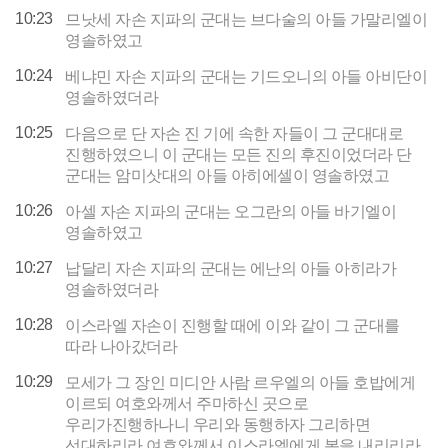
10:23
므낫세 자손 지파의 군대는 브다술의 아들 가말리엘이
영솔하였고
10:24
베냐민 자손 지파의 군대는 기드오니의 아들 아비단이
영솔하였더라
10:25
다음으로 단 자손 진 기에 속한 자들이 그 군대대로
진행하였으니 이 군대는 모든 진의 후진이었더라 단
군대는 암미삿대의 아들 아히에셀이 영솔하였고
10:26
아셀 자손 지파의 군대는 오그란의 아들 바기엘이
영솔하였고
10:27
납달리 자손 지파의 군대는 에난의 아들 아히라가
영솔하였더라
10:28
이스라엘 자손이 진행할 때에 이와 같이 그 군대를
따라 나아갔더라
10:29
모세가 그 장인 미디안 사람 르우엘의 아들 호밥에게
이르되 여호와께서 주마하신 곳으로
우리가진행하나니 우리와 동행하자 그리하면
선대하리라 여호와께서 이스라엘에게 복을 내리리라