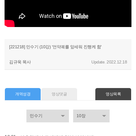
[221218] 민수기 (10강) '언약궤를 앞세워 진행케 함'
김규욱 목사
Update. 2022.12.18
개역성경
영상댓글
영상목록