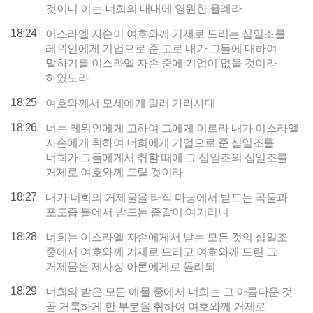
것이니 이는 너희의 대대에 영원한 율례라
18:24
이스라엘 자손이 여호와께 거제로 드리는 십일조를
레위인에게 기업으로 준 고로 내가 그들에 대하여
말하기를 이스라엘 자손 중에 기업이 없을 것이라
하였노라
18:25
여호와께서 모세에게 일러 가라사대
18:26
너는 레위인에게 고하여 그에게 이르라 내가 이스라엘
자손에게 취하여 너희에게 기업으로 준 십일조를
너희가 그들에게서 취할 때에 그 십일조의 십일조를
거제로 여호와께 드릴 것이라
18:27
내가 너희의 거제물을 타작 마당에서 받드는 곡물과
포도즙 틀에서 받드는 즙같이 여기리니
18:28
너희는 이스라엘 자손에게서 받는 모든 것의 십일조
중에서 여호와께 거제로 드리고 여호와께 드린 그
거제물은 제사장 아론에게로 돌리되
18:29
너희의 받은 모든 예물 중에서 너희는 그 아름다운 것
곧 거룩하게 한 부분을 취하여 여호와께 거제로