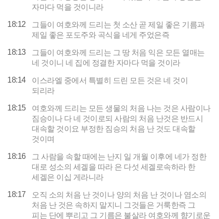
자마다 먹을 것이니라
18:12
그들이 여호와께 드리는 첫 소산 곧 제일 좋은 기름과
제일 좋은 포도주와 곡식을 네게 주었은즉
18:13
그들이 여호와께 드리는 그 땅 처음 익은 모든 열매는
네 것이니 네 집에 정결한 자마다 먹을 것이라
18:14
이스라엘 중에서 특별히 드린 모든 것은 네 것이
되리라
18:15
여호와께 드리는 모든 생물의 처음 나는 것은 사람이나
짐승이나 다 네 것이로되 사람의 처음 난것은 반드시
대속할 것이요 부정한 짐승의 처음 난 것도 대속할
것이며
18:16
그 사람을 속할 때에는 난지 일 개월 이후에 네가 정한
대로 성소의 세겔을 따라 은 다섯 세겔로속하라 한
세겔은 이십 게라니라
18:17
오직 소의 처음 난 것이나 양의 처음 난 것이나 염소의
처음 난 것은 속하지 말지니 그것들은 거룩한즉 그
피는 단에 뿌리고 그 기름은 불살라 여호와께 향기로운