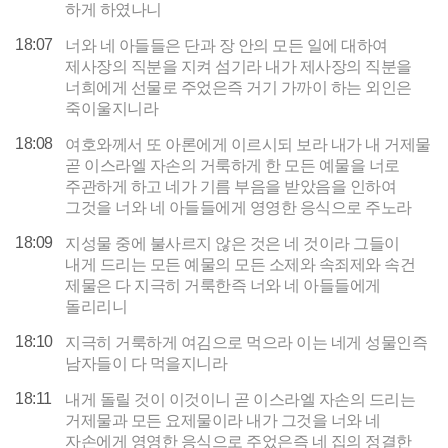
하게 하였나니
18:07
너와 네 아들들은 단과 장 안의 모든 일에 대하여
제사장의 직분을 지켜 섬기라 내가 제사장의 직분을
너희에게 선물로 주었은즉 거기 가까이 하는 외인은
죽이울지니라
18:08
여호와께서 또 아론에게 이르시되 보라 내가 내 거제물
곧 이스라엘 자손의 거룩하게 한 모든 예물을 너로
주관하게 하고 네가 기름 부음을 받았음을 인하여
그것을 너와 네 아들들에게 영영한 응식으로 주노라
18:09
지성물 중에 불사르지 않은 것은 네 것이라 그들이
내게 드리는 모든 예물의 모든 소제와 속죄제와 속건
제물은 다 지극히 거룩한즉 너와 네 아들들에게
돌리리니
18:10
지극히 거룩하게 여김으로 먹으라 이는 네게 성물인즉
남자들이 다 먹을지니라
18:11
내게 돌릴 것이 이것이니 곧 이스라엘 자손의 드리는
거제물과 모든 요제물이라 내가 그것을 너와 네
자손에게 영영한 응식으로 주었은즉 네 집의 정결한