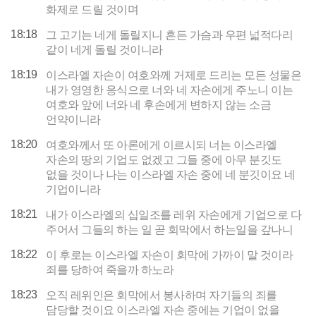
화제로 드릴 것이며
18:18
그 고기는 네게 돌릴지니 흔든 가슴과 우편 넓적다리
같이 네게 돌릴 것이니라
18:19
이스라엘 자손이 여호와께 거제로 드리는 모든 성물은
내가 영영한 응식으로 너와 네 자손에게 주노니 이는
여호와 앞에 너와 네 후손에게 변하지 않는 소금
언약이니라
18:20
여호와께서 또 아론에게 이르시되 너는 이스라엘
자손의 땅의 기업도 없겠고 그들 중에 아무 분깃도
없을 것이나 나는 이스라엘 자손 중에 네 분깃이요 네
기업이니라
18:21
내가 이스라엘의 십일조를 레위 자손에게 기업으로 다
주어서 그들의 하는 일 곧 회막에서 하는일을 갚나니
18:22
이 후로는 이스라엘 자손이 회막에 가까이 말 것이라
죄를 당하여 죽을까 하노라
18:23
오직 레위인은 회막에서 봉사하며 자기들의 죄를
담당할 것이요 이스라엘 자손 중에는 기업이 없을