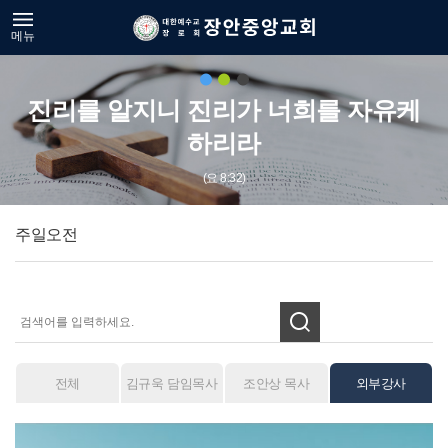
메뉴
진리를 알지니 진리가 너희를 자유케
하리라
(요 8:32)
주일오전
전체
김규욱 담임목사
조안상 목사
외부강사