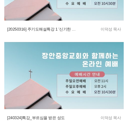
[20250316] 주기도해설특강 1 '신기한 능력으로 생명과 경건을 주심'
이덕성 목사
[240324]특강_부르심을 받은 성도
이덕성 목사