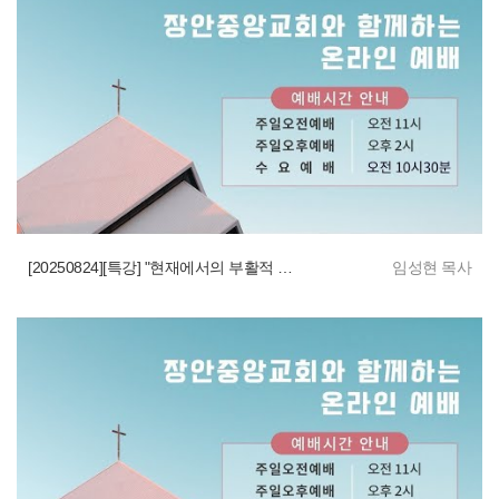
[20250824][특강] "현재에서의 부활적 삶" | 임성현 목사
임성현 목사