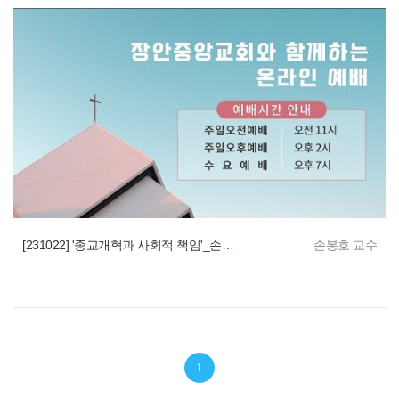
[231022] '종교개혁과 사회적 책임'_손봉호 교수 특강
손봉호 교수
1