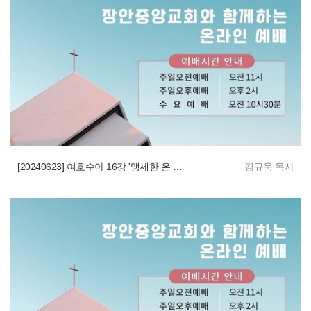
[20240623] 여호수아 16강 '맹세한 온 땅 정복 : 안식'
김규욱 목사