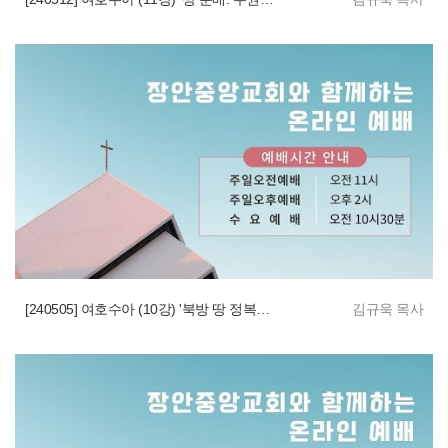
[240505] 여호수아 (10강) '북방 땅 정복과 왕들의 이름'
김규욱 목사