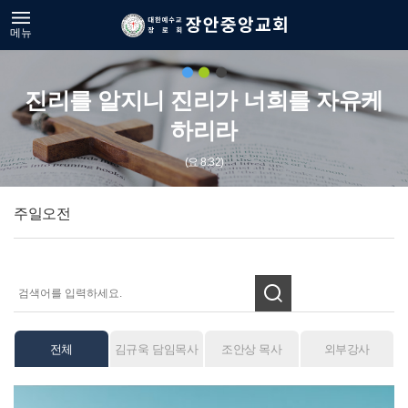
메뉴
진리를 알지니 진리가 너희를 자유케
하리라
(요 8:32)
주일오전
전체
김규욱 담임목사
조안상 목사
외부강사