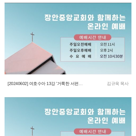
[20240602] 여호수아 13강 '거룩한 서편 땅 분배'
김규욱 목사