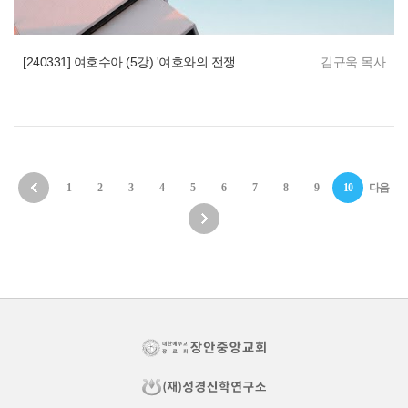
[240331] 여호수아 (5강) '여호와의 전쟁 : 가나안 땅 정복'
김규욱 목사
1
2
3
4
5
6
7
8
9
10
다음