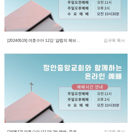
[20240519] 여호수아 12강 '갈렙의 헤브론 땅 정복'
김규욱 목사
[240512] 여호수아 (11강) '땅 분배: 주권적 은혜'
김규욱 목사