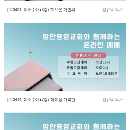
[240421] 여호수아 (8강) '기브온 거민의 구원'
김규욱 목사
[240414] 여호수아 (7강) '아이성 거룩한 전쟁의 승리'
김규욱 목사