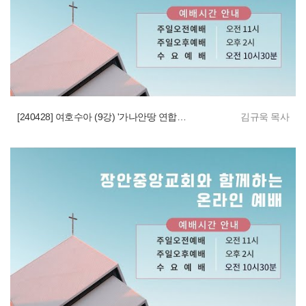
[240428] 여호수아 (9강) '가나안땅 연합전쟁의 승리'
김규욱 목사