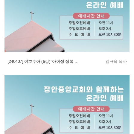
[240407] 여호수아 (6강) '아이성 정복 전쟁의 패배'
김규욱 목사