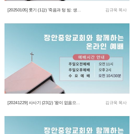
[20250105] 룻기 (1강) '죽음과 텅 빔: 생명의 여호와'
김규욱 목사
[20241229] 사사기 (23강) '왕이 없음으로 자기 소견대로 행함'
김규욱 목사