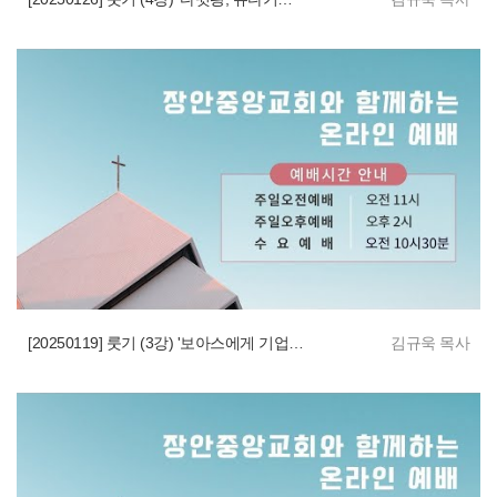
[20250119] 룻기 (3강) '보아스에게 기업을 요청함'
김규욱 목사