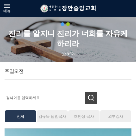
메뉴
진리를 알지니 진리가 너희를 자유케
하리라
(요 8:32)
주일오전
전체
김규욱 담임목사
조안상 목사
외부강사