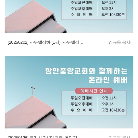
[20250202] 사무엘상하 (1강) '사무엘상하 서론'
김규욱 목사
[20250126] 룻기 (4강) '다윗왕, 유다기업의 계승'
김규욱 목사