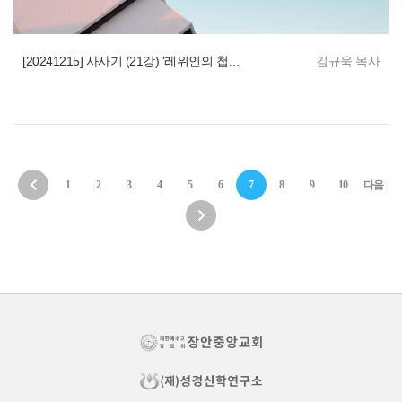
[20241215] 사사기 (21강) '레위인의 첩의 죽음에 담긴 복'
김규욱 목사
1
2
3
4
5
6
7
8
9
10
다음