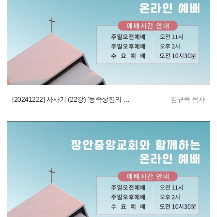
[20241222] 사사기 (22강) '동족상잔의 전쟁과 복'
김규욱 목사