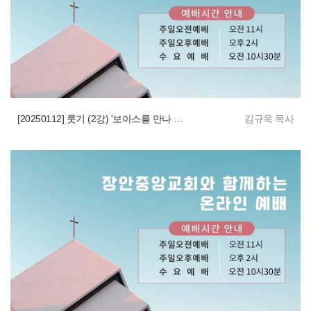
[20250112] 룻기 (2강) '보아스를 만나 은혜를 입게 하심'
김규욱 목사