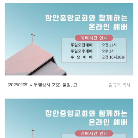
[20250209] 사무엘상하 (2강) '불임, 고통, 찬송'
김규욱 목사