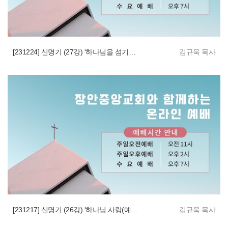
[231224] 신명기 (27강) '하나님을 섬기는 법으로서 율법언약'
김규욱 목사
[231217] 신명기 (26강) '하나님 사랑(예배)의 통치법'
김규욱 목사