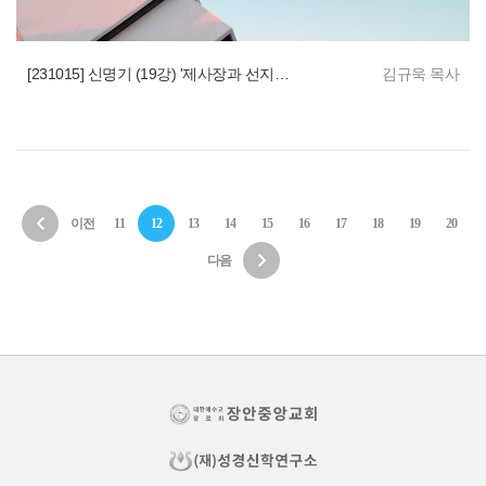
[231015] 신명기 (19강) '제사장과 선지자의 성별 규례'
김규욱 목사
이전
11
12
13
14
15
16
17
18
19
20
다음