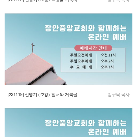
[231119] 신명기 (22강) '질서와 거룩을 지키게 하심'
김규욱 목사