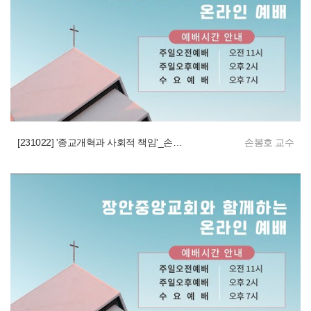
[231022] '종교개혁과 사회적 책임'_손봉호 교수 특강
손봉호 교수