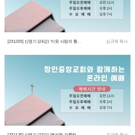
[231203] 신명기 (24강) '이웃 사랑의 통치법'
김규욱 목사
[231126] 신명기 (23강) '백성을 거룩하게 지키고 보호하는 법규'
김규욱 목사