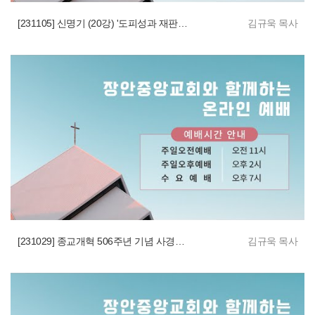
[231105] 신명기 (20강) '도피성과 재판에 담긴 복음'
김규욱 목사
[231029] 종교개혁 506주년 기념 사경회_'새롭게 본 언약, 하나님 나라, 십자가'(3)
김규욱 목사