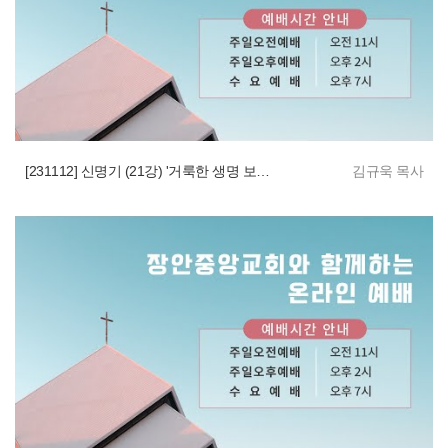
[231112] 신명기 (21강) '거룩한 생명 보호의 법규(언약)'
김규욱 목사