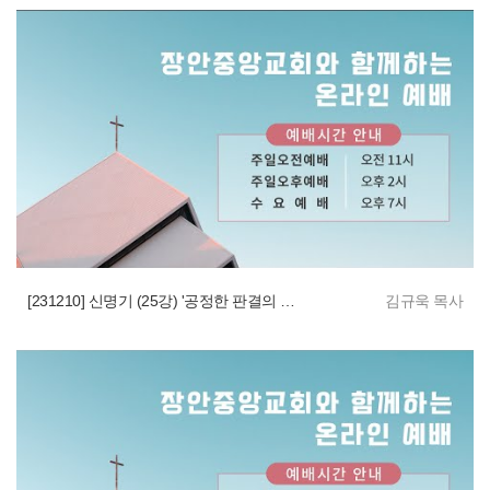
[231210] 신명기 (25강) '공정한 판결의 언약적 통치법'
김규욱 목사