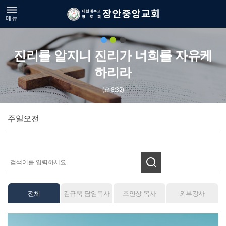
메뉴
진리를 알지니 진리가 너희를 자유케
하리라
(요 8:32)
주일오전
전체
김규욱 담임목사
조안상 목사
외부강사