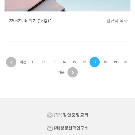
[220821] 레위기 (15강) '
김규욱 목사
이전
11
12
13
14
15
16
17
18
19
20
다음