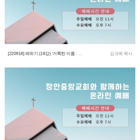
[220918] 레위기 (18강) '거룩한 이름 : 복음의 목적'
김규욱 목사