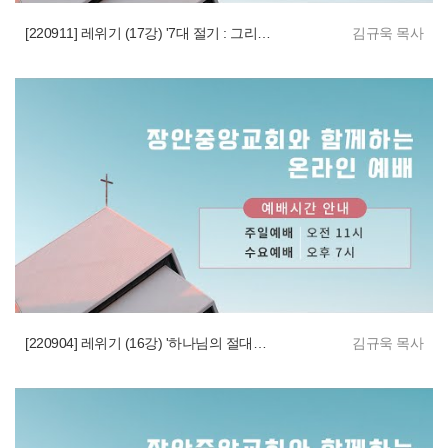
[220911] 레위기 (17강) '7대 절기 : 그리스도의 예표적 사건'
김규욱 목사
[220904] 레위기 (16강) '하나님의 절대적 속성이며 선물'
김규욱 목사