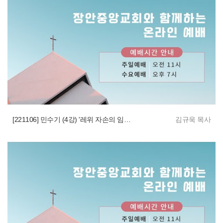
[221106] 민수기 (4강) '레위 자손의 임무와 계수'
김규욱 목사