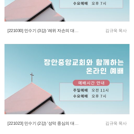
[221030] 민수기 (3강) '레위 자손의 대열정비'
김규욱 목사
[221023] 민수기 (2강) '성막 중심의 대열정비'
김규욱 목사