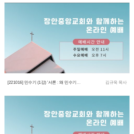
[221016] 민수기 (1강) '서론 : 왜 민수기가 중요한가?'
김규욱 목사