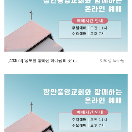
[220828] '성도를 향하신 하나님의 뜻' (살전 5:16~18)
이덕성 목사님