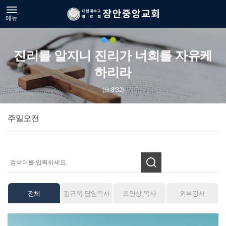
메뉴
진리를 알지니 진리가 너희를 자유케
하리라
(요 8:32)
주일오전
전체
김규욱 담임목사
조안상 목사
외부강사