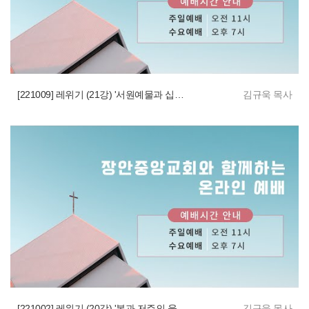
[221009] 레위기 (21강) '서원예물과 십일조 규례'
김규욱 목사
[221002] 레위기 (20강) '복과 저주의 율법언약'
김규욱 목사